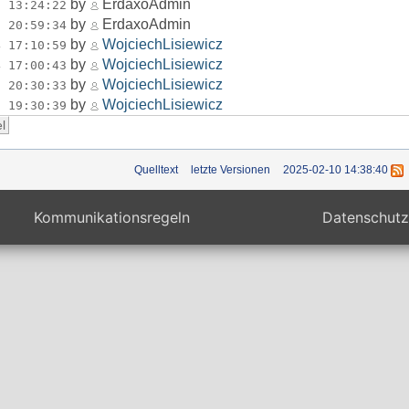
by
ErdaxoAdmin
7 13:24:22
by
ErdaxoAdmin
5 20:59:34
by
WojciechLisiewicz
4 17:10:59
by
WojciechLisiewicz
4 17:00:43
by
WojciechLisiewicz
2 20:30:33
by
WojciechLisiewicz
2 19:30:39
Quelltext
letzte Versionen
2025-02-10 14:38:40
Kommunikationsregeln
Datenschutz