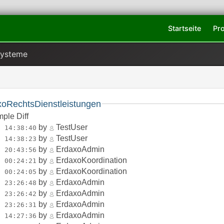
Startseite
Pr
Systeme
xoRechtsDienstleistungen
mple Diff
by
TestUser
0 14:38:40
by
TestUser
0 14:38:23
by
ErdaxoAdmin
2 20:43:56
by
ErdaxoKoordination
2 00:24:21
by
ErdaxoKoordination
2 00:24:05
by
ErdaxoAdmin
1 23:26:48
by
ErdaxoAdmin
1 23:26:42
by
ErdaxoAdmin
1 23:26:31
by
ErdaxoAdmin
7 14:27:36