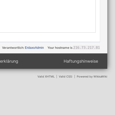
216.73.217.81
Verantwortlich:
Your hostname is
ErdaxoAdmin
erklärung
Haftungshinweise
Valid XHTML
|
Valid CSS:
|
Powered by WikkaWiki