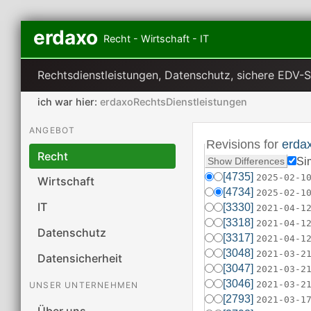
erdaxo
Recht - Wirtschaft - IT
Rechtsdienstleistungen, Datenschutz, sichere EDV-
ich war hier:
erdaxoRechtsDienstleistungen
ANGEBOT
Revisions for
erda
Recht
Si
[4735]
2025-02-1
Wirtschaft
[4734]
2025-02-1
IT
[3330]
2021-04-1
[3318]
2021-04-1
Datenschutz
[3317]
2021-04-1
[3048]
2021-03-2
Datensicherheit
[3047]
2021-03-2
[3046]
2021-03-2
UNSER UNTERNEHMEN
[2793]
2021-03-1
Über uns