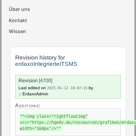
Über uns
Kontakt
Wissen
Revision history for
erdaxoIntegrierteITSMS
Revision
[4700]
Last edited on
by
2025-01-12 18:07:15
ErdaxoAdmin
Additions:
""<img class="rightfloatimg"
src="https://hqedv.de/ressourcen/grafiken/erdax
width="260px"/>""