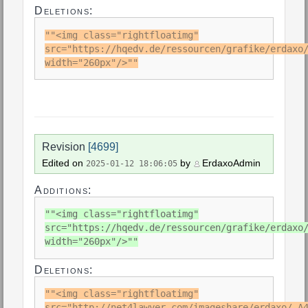
Deletions:
""<img class="rightfloatimg"
src="https://hqedv.de/ressourcen/grafike/erdaxo
width="260px"/>""
Revision
[4699]
Edited on
by
ErdaxoAdmin
2025-01-12 18:06:05
Additions:
""<img class="rightfloatimg"
src="https://hqedv.de/ressourcen/grafike/erdaxo
width="260px"/>""
Deletions:
""<img class="rightfloatimg"
src="http://net4lawyer.com/imageshare/erdaxo/_A