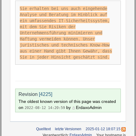
Sie erhalten bei uns auch eingehende
Analyse und Beratung im Hinblick auf
ein umfassendes IT-Sicherheitssystem,
mit dem Sie Risiken der
Unternehmensführung minimieren und
Haftung vermeiden können. Unser
juristisches und technisches Know-How
aus einer Hand gibt Ihnen Gewähr, dass
Sie in jeder Hinsicht geschätzt sind.
Revision
[4225]
The oldest known version of this page was created
on
by
ErdaxoAdmin
2022-08-12 14:20:59
Quelltext
letzte Versionen
2025-01-12 18:07:15
Verantwortlich:
Your hostname is
ErdaxoAdmin