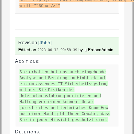
width="260px"/>""
Revision
[4565]
Edited on
by
ErdaxoAdmin
2023-06-12 00:58:39
Additions:
Sie erhalten bei uns auch eingehende
Analyse und Beratung im Hinblick auf
ein umfassendes IT-Sicherheitssystem,
mit dem Sie Risiken der
Unternehmensführung minimieren und
Haftung vermeiden können. Unser
juristisches und technisches Know-How
aus einer Hand gibt Ihnen Gewähr, dass
Sie in jeder Hinsicht geschützt sind.
Deletions: