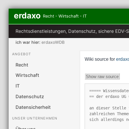
erdaxo
Recht - Wirtschaft - IT
Rechtsdienstleistungen, Datenschutz, sichere EDV-
ich war hier:
erdaxoWDB
ANGEBOT
Wiki source for
erda
Recht
Wirtschaft
Show raw source
IT
===== Wissensdate
Datenschutz
== der erdaxo UG 
Datensicherheit
an dieser Stelle 
zahlreichen Theme
UNSER UNTERNEHMEN
sich allerdings n
Über uns