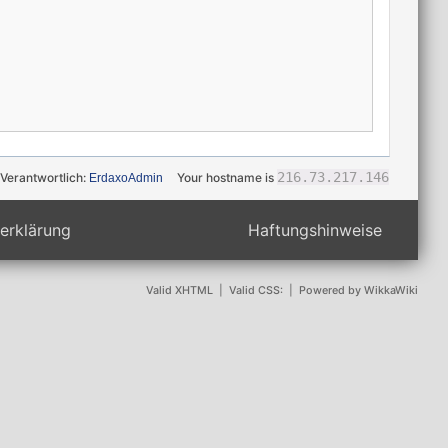
216.73.217.146
Verantwortlich:
Your hostname is
ErdaxoAdmin
erklärung
Haftungshinweise
Valid XHTML
|
Valid CSS:
|
Powered by WikkaWiki